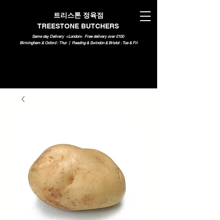
트리스톤 정육점
TREESTONE BUTCHERS
Same day Delivery <London>
Free delivery over £100
Birmingham & Oxford : Thur | Reading & Swindon & Bristol : Tue & Fri