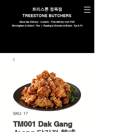
트리스톤 정육점
TREESTONE BUTCHERS
Same day Delivery <London>
Free delivery over £100
Birmingham & Oxford : Thur | Reading & Swindon & Bristol : Tue & Fri
SKU: 17
TM001 Dak Gang