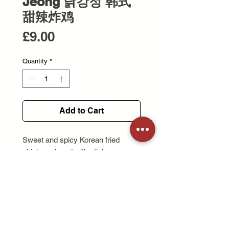
Jeong 닭강정 韩式
甜辣炸鸡
Price
£9.00
Quantity
*
Add to Cart
Sweet and spicy Korean fried
chicken glazed with sticky sauce
crispy outside and tender inside.
달콤하고 매콤한 양념소스를 입힌
한국식 닭강정으로, 겉은 바삭하고
속은 부드럽습니다.