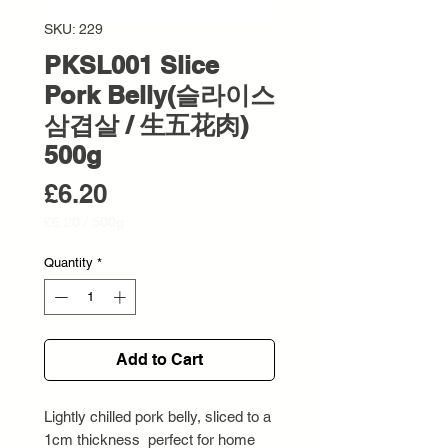
SKU: 229
PKSL001 Slice
Pork Belly(슬라이스
삼겹살 / 生五花肉)
500g
Price
£6.20
£6.20
/
500g
£6.20
per
Quantity
*
500
Grams
Add to Cart
Lightly chilled pork belly, sliced to a
1cm thickness perfect for home