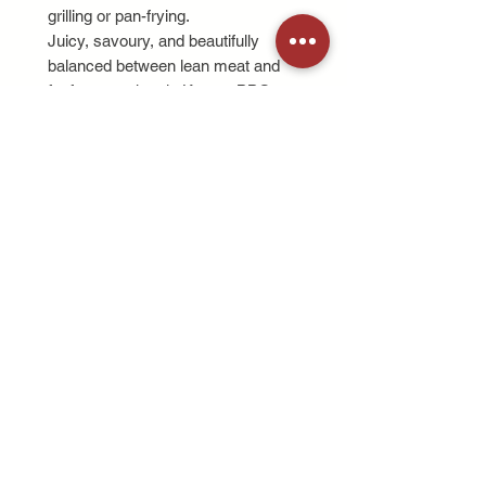
grilling or pan-frying.
Juicy, savoury, and beautifully
balanced between lean meat and
fat for an authentic Korean BBQ
experience.
냉처리한 삼겹살로, 1cm 두께로 썰
어 가정용 구이에 적합합니다.
지방과 살코기의 조화가 뛰어나며,
부드럽고 풍미가 깊은 한국식 BBQ
를 즐길 수 있습니다.
精选五花肉，轻度冷藏处理，切成
1.5厘米厚片。
肥瘦均匀、肉质鲜嫩，非常适合家
庭烧烤或煎烤料理。