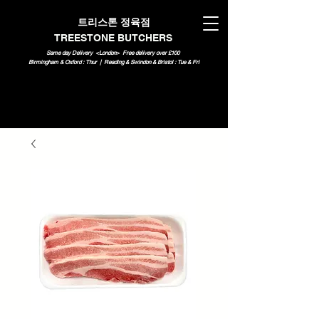
트리스톤 정육점
TREESTONE BUTCHERS
Same day Delivery <London>
Free delivery over £100
Birmingham & Oxford : Thur | Reading & Swindon & Bristol : Tue & Fri