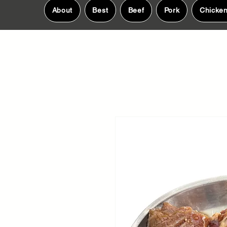
About
Best
Beef
Pork
Chicke