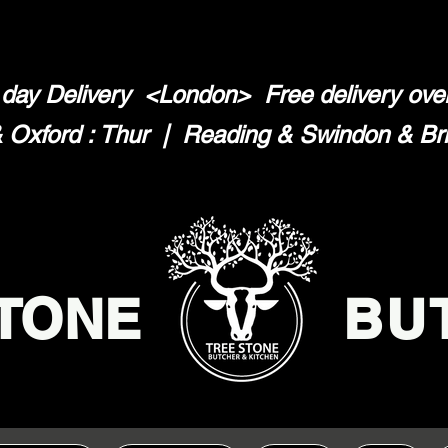
day Delivery <London>
Free delivery ov
Oxford : Thur | Reading & Swindon & Brist
TONE
BU