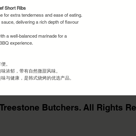
ef Short Ribs
e for extra tenderness and ease of eating.
 sauce, delivering a rich depth of flavour
ith a well-balanced marinade for a
 BBQ experience.
方便。
口味浓郁，带有自然微甜风味。
美味与健康，是韩式烧烤的优选产品。
Treestone Butchers. All Rights R