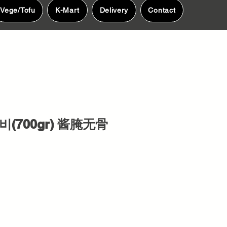
Vege/Tofu
K-Mart
Delivery
Contact
(700gr) 酱腌无骨
e