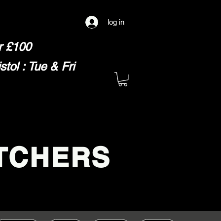
log in
er £100
ol : Tue & Fri
TCHERS