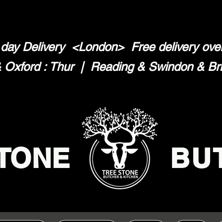
day Delivery <London>
Free delivery ov
Oxford : Thur | Reading & Swindon & Brist
TONE
BU