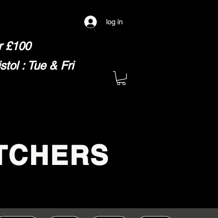
log in
er £100
ol : Tue & Fri
TCHERS