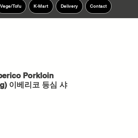
Vege/Tofu
K-Mart
Delivery
Contact
erico Porkloin
00g) 이베리코 등심 샤