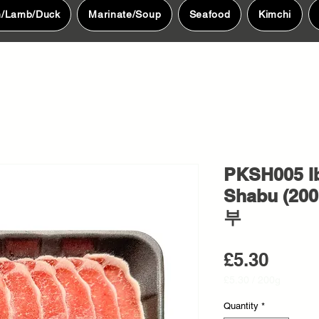
n/Lamb/Duck
Marinate/Soup
Seafood
Kimchi
PKSH005 Ib
Shabu (2
부
Price
£5.30
£5.30
/
200g
£5.30
per
Quantity
*
200