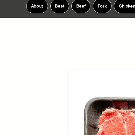
About
Best
Beef
Pork
Chicke