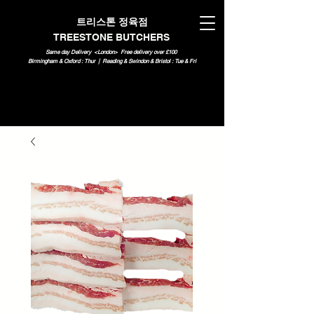
트리스톤 정육점
TREESTONE BUTCHERS
Same day Delivery <London>
Free delivery over £100
Birmingham & Oxford : Thur | Reading & Swindon & Bristol : Tue & Fri