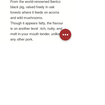
From the world-renowned Iberico
black pig, raised freely in oak
forests where it feeds on acorns
and wild mushrooms.
Though it appears fatty, the flavour
is on another level rich, nutty, and
melt in-your mouth tender, unlike
any other pork.
이베리코 흑돼지는 스페인 산지의
참나무 숲에서 도토리와 자연 버섯
을 먹고 자라 건강하고 맛이 뛰어납
니다.
겉보기엔 지방이 많지만, 부드럽고
고소한 맛이 일반 돼지와는 차원이
다릅니다.
来自西班牙伊比利亚黑猪，在橡树
林中自由放养，以橡果和天然蘑菇
为食。